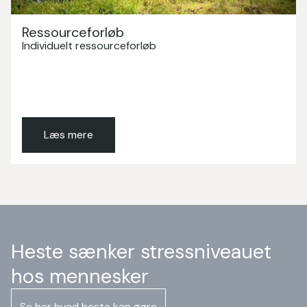
Ressourceforløb
Individuelt ressourceforløb
Læs mere
Heste sænker stressniveauet
hos mennesker
Se her hvad heste kan gøre