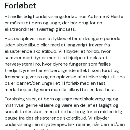
Forløbet
Et midlertidigt undervisningsforløb hos Autisme & Heste
er målrettet børn og unge, der har brug for en
ekstraordinær tværfaglig indsats.
Hos os oplever man at lykkes efter en længere periode
uden skoletilbud eller med et langvarigt fravær fra
eksisterende skoletilbud. Vi tilbyder et forløb, hvor
samvær med dyr er med til at hjælpe et belastet
nervesystem i ro, hvor dyrene fungerer som fælles
tredje. Dyrene har en beroligende effekt, som først og
fremmest giver ro og en oplevelse af at blive valgt til. Hos
os er barnet/den unge i et 1:1 forløb med en fast
medarbejder, ligesom man får tilknyttet en fast hest.
Forskning viser, at børn og unge med skolevægring og
mistrivsel gerne vil lære og være en del af et fagligt og
socialt fællesskab, men at de har brug for en midlertidig
pause fra det eksisterende skoletilbud. Vi tilbyder
undervisning i en miljøterapeutisk ramme, når barnet/den