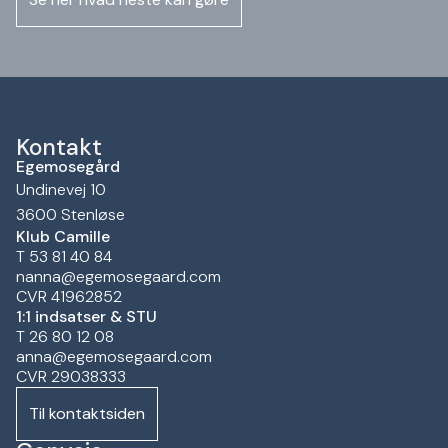
Kontakt
Egemosegård
Undinevej 10
3600 Stenløse
Klub Camille
T 53 81 40 84
nanna@egemosegaard.com
CVR 41962852
1:1 indsatser & STU
T 26 80 12 08
anna@egemosegaard.com
CVR 29038333
Til kontaktsiden