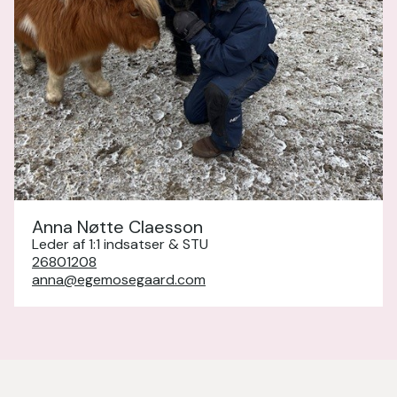
Anna Nøtte Claesson
Leder af 1:1 indsatser & STU
26801208
anna@egemosegaard.com