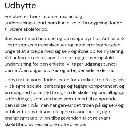
Udbytte
Forløbet er tænkt som et midlertidigt
undervisningstilbud, som kan blive et brobygningsforløb
til videre skoleforløb.
Samværet med hestene og de øvrige dyr hos Autisme &
Heste sænker stressniveauet og motiverer barnet/den
unge til at arbejde med sig selv og åbne op for ny læring.
Vi har lærere ansat, som tilrettelægger meningsfuld
undervisning for den enkelte. Vi tager udgangspunkt i
barnet/den unges styrker og arbejder videre derfra.
Udbyttet af vores forløb, er en forstærket tro på sig selv
– på egne sociale, personlige og faglige kompetencer, og
en mulighed for at flytte sig fra de skole- og socialfaglige
udfordringer, som kan have været med til at spænde
ben i skolen. Når man har genvundet troen på sig selv og
er blevet opmærksom på egne ressourcer og eget
energiregnskab, vil en tilbagevenden til et relevant
skoletilbud synes mindre udfordrende.